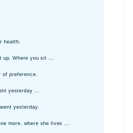
r health.
t up. Where you sit ...
r of preference.
nt yesterday ...
 went yesterday.
one more. where she lives ...