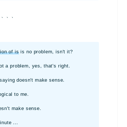
た、、、、
ion of is
is no problem, isn't it?
ot a problem, yes, that's right.
saying doesn't make sense.
ogical to me.
esn't make sense.
nute ...