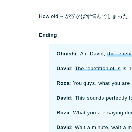
How old ~ が浮かばず悩んでしまっ
Ending
Ohnishi:
Ah, David,
the repetit
David:
The repetition of is
is n
Roza:
You guys, what you are 
David:
This sounds perfectly l
Roza:
What you are saying do
David:
Wait a minute, wait a mi