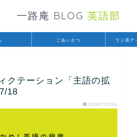
一路庵 BLOG
英語部
ム
ごあいさつ
ラジ英デ
ディクテーション「主語の拡
7/18
2024年7月18日