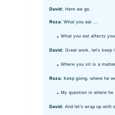
David:
Here we go.
Roza:
What you eat ...
What you eat affects you
David:
Great work, let's keep i
Where you sit is a matte
Roza:
Keep going. where he we
My question is where he
David:
And let's wrap up with 