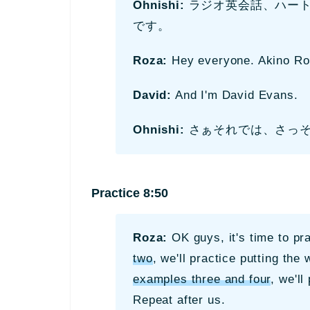
Ohnishi:
ラジオ英会話、
ハー
です。
Roza:
Hey everyone. Akino Ro
David:
And I'm David Evans.
Ohnishi:
さぁそれでは、さっそ
Practice 8:50
Roza:
OK guys, it's time to pr
two
, we'll practice putting the
examples three and four
, we'll
Repeat after us.