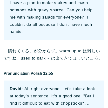
I have a plan to make stakes and mash
potatoes with gravy source. Can you help
me with making salads for everyone? I
couldn't do all because I don't have much
hands.
「慣れてくる」が分からず。warm up to は難しい
ですね。used to bark ~ は出てきてほしいところ。
Pronunciation Polish 12:55
David:
All right everyone. Let's take a look
at today's sentence. It's a good one. "But I
find it difficult to eat with chopsticks" ...