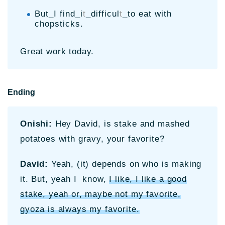
But_I find_i
t
_difficul
t
_to eat with
chopsticks.
Great work today.
Ending
Onishi:
Hey David, is stake and mashed
potatoes with gravy, your favorite?
David:
Yeah, (it) depends on who is making
it. But, yeah I know,
I like, I like a good
stake, yeah or, maybe not my favorite,
gyoza is always my favorite.