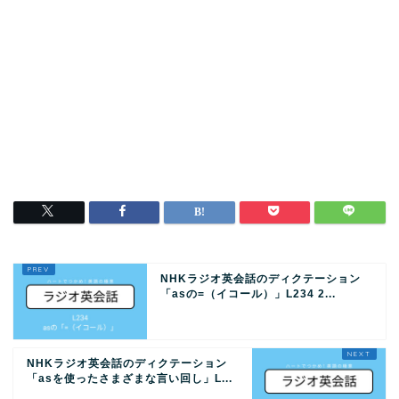
NHKラジオ英会話のディクテーション
「asの=（イコール）」L234 2...
NHKラジオ英会話のディクテーション
「asを使ったさまざまな言い回し」L...