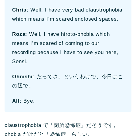
Chris:
Well, I have very bad claustrophobia
which means I’m scared enclosed spaces.
Roza:
Well, I have hiroto-phobia which
means I’m scared of coming to our
recording because I have to see you here,
Sensi.
Ohnishi:
だってさ。というわけで、今日はこ
の辺で。
All:
Bye.
claustrophobia で「閉所恐怖症」だそうです。
phobia だけだと「恐怖症」らしい。