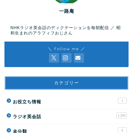
一路庵
NHKラジオ英会話のディクテーションを毎朝配信 ／ 昭
和生まれのアラフィフおじさん
＼ Follow me ／
カテゴリー
1
お役立ち情報
1,285
ラジオ英会話
6
未分類