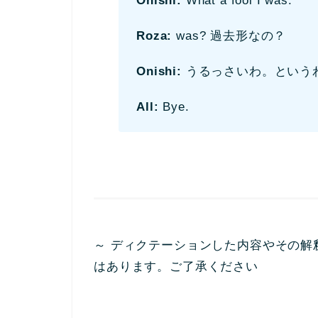
Onishi:
What a fool I was.
Roza:
was? 過去形なの？
Onishi:
うるっさいわ。という
All:
Bye.
～ ディクテーションした内容やその解
はあります。ご了承ください