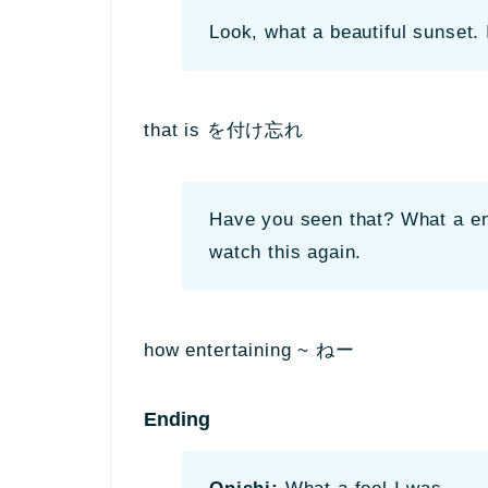
Look, what a beautiful sunset. I
that is を付け忘れ
Have you seen that? What a ent
watch this again.
how entertaining ~ ねー
Ending