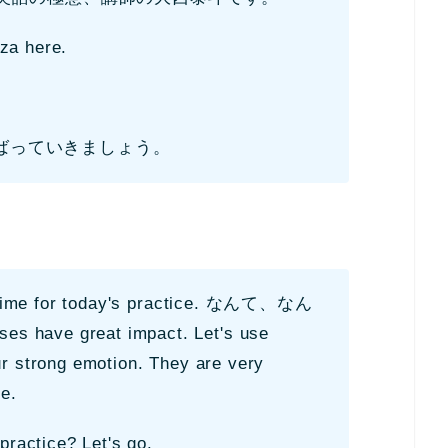
za here.
ばっていきましょう。
's time for today's practice. なんて、なん
 have great impact. Let's use
r strong emotion. They are very
e.
practice? Let's go.