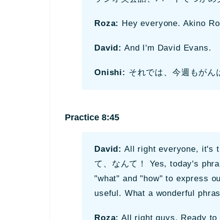
Roza:
Hey everyone. Akino Ro
David:
And I'm David Evans.
Onishi:
それでは、今週もがん
Practice 8:45
David:
All right everyone, it
て、なんて！ Yes, today's phrases
"what" and "how" to express ou
useful. What a wonderful phras
Roza:
All right guys. Ready to 