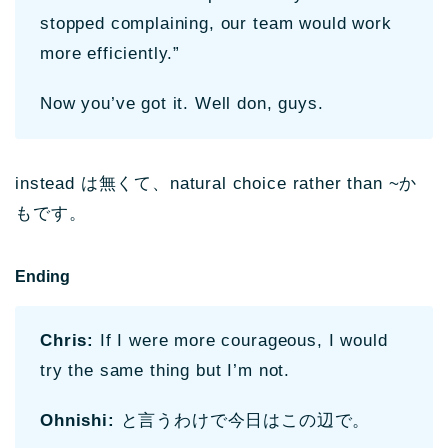
stopped complaining, our team would work
more efficiently.”
Now you’ve got it. Well don, guys.
instead は無くて、natural choice rather than ~か
もです。
Ending
Chris:
If I were more courageous, I would
try the same thing but I’m not.
Ohnishi:
と言うわけで今日はこの辺で。