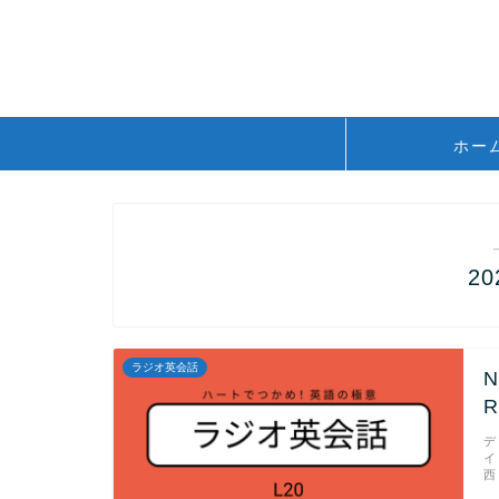
ホー
2
ラジオ英会話
R
デ
イ
西