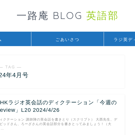
一路庵 BLOG
英語部
ム
ごあいさつ
ラジ英デ
― TAG ―
024年4月号
NHKラジオ英会話のディクテーション「今週の
eview」L20 2024/4/26
ィクテーション 講師陣の英会話を書きとり（スクリプト） 大西先生、デ
ビッドさん、ろーざさんの英会話部分を書きとってみましょう！（大
 …