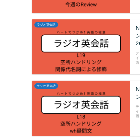
ラジオ英会話
2
デ
イ
西
ラジオ英会話
デ
イ
西