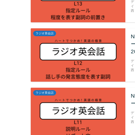
デ
イ
西
ラジオ英会話
2
デ
イ
西
ラジオ英会話
ー
デ
イ
西