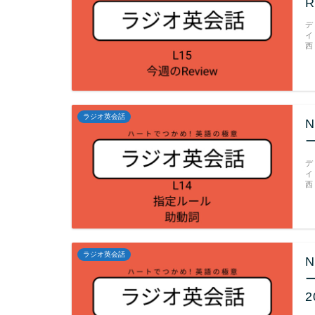
R
デ
イ
西
ラジオ英会話
ー
デ
イ
西
ラジオ英会話
2