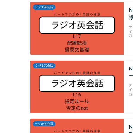
ラジオ英会話
換
デ
イ
西
ラジオ英会話
ー
デ
イ
西
ラジオ英会話